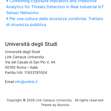
Post
Previous
Combining Exposure Indicators and Predictive
Post
Analytics for Threats Detection in Real Industrial IoT
navigation
Sensor Networks
Next
Per una cultura della sicurezza condivisa. Trattato
Post
di sicurezza pubblica
Università degli Studi
Università degli Studi
Link Campus University
Via del Casale di San Pio V, 44
00165 Roma – Italia
Partita IVA: 11933781004
Email
info@unilink.it
Copyright © 2026
Link Campus University
. All rights reserved.
Theme by
Mynote
.