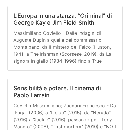
rappresentanti delle film commission e
sceneggiatori già coinvolti nel progetto
L’Europa in una stanza. “Criminal” di
europeo DETECt—Detecting Transcultural
George Kay e Jim Field Smith.
Identity in European Popular Crime Narratives.
Le loro voci ci offrono un lucido spaccato
Massimiliano Coviello - Dalle indagini di
della situazione attuale, in cui fiducia e
Auguste Dupin a quelle del commissario
preoccupazione convivono.
Montalbano, da Il mistero del Falco (Huston,
1941) a The Irishman (Scorsese, 2019), da La
signora in giallo (1984-1996) fino a True
Detective (2014-): una manciata di esempi
presi all’interno di un lungo arco temporale,
compreso tra la fine dell’Ottocento e gli anni
Sensibilità e potere. Il cinema di
dieci del nuovo millennio, a cavallo tra
Pablo Larraín
letteratura, cinema e televisione, sono
sufficienti a dimostrare la capacità della crime
Coviello Massimiliano; Zucconi Francesco - Da
fiction e dei suoi molti sottogeneri di radicarsi
"Fuga" (2006) a "Il club" (2015), da "Neruda"
nell’immaginario di lettori e spettatori,
(2016) a "Jackie" (2016), passando per "Tony
sollecitandone la curiosità nei confronti del
Manero" (2008), "Post mortem" (2010) e "NO. I