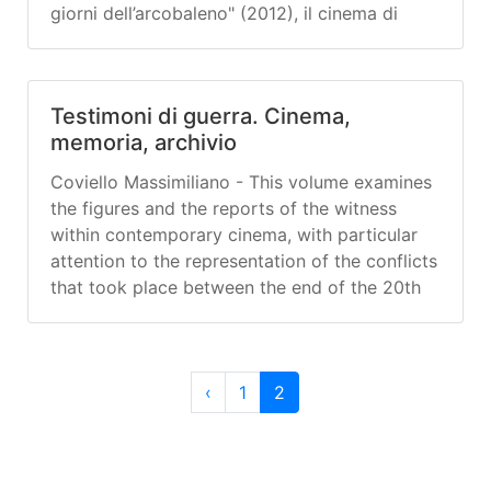
mondo poliziesco e di quello criminale, e
giorni dell’arcobaleno" (2012), il cinema di
offrendo dei modelli interpretativi alle
Pablo Larraín si sviluppa a partire dalle
inquietudini e alle pulsioni violente che
vicende storiche e politiche che hanno
attraversano il corpo sociale già a partire
sconvolto il Cile nel corso del Novecento per
dall’avvento della modernità industriale
Testimoni di guerra. Cinema,
spingersi altrove, fino al cuore degli Stati Uniti
(Turnbull 2019, pp. 44-80; Kinght 2007, pp.
memoria, archivio
d’America.
30-63).
Coviello Massimiliano - This volume examines
the figures and the reports of the witness
within contemporary cinema, with particular
attention to the representation of the conflicts
that took place between the end of the 20th
century and the first decade of the new
millennium.
Page navigation
Page
Current Page
‹
1
2